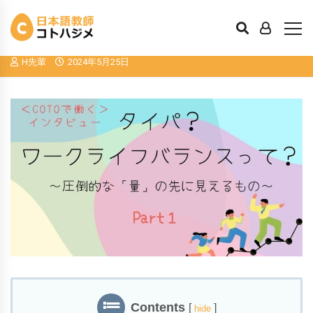
タイパ？ワークライフバランスっ
て？？ 日本語教師の働き方
H先輩
2024年5月25日
Contents
[
]
hide