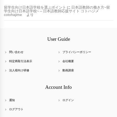
留学生向け日本語学校を選ぶポイント
に
日本語教師の働き方~留
学生向け日本語学校~ – 日本語教師応援サイト コトハジメ
cotohajime
より
User Guide
問い合わせ
プライバシーポリシー
特定商取引法表示
会社概要
法人様向け研修
動画講座
Account Info
通知
ログイン
ログアウト