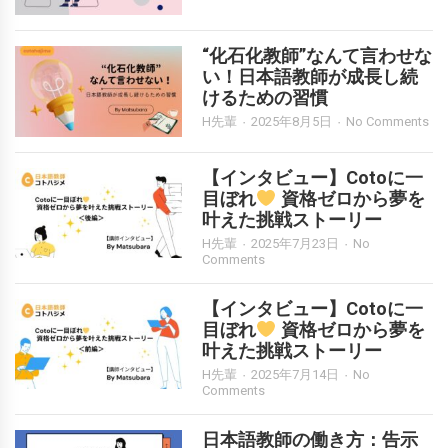
“化石化教師”なんて言わせな
い！日本語教師が成長し続
けるための習慣
H先輩
2025年8月5日
No Comments
【インタビュー】Cotoに一
目ぼれ
資格ゼロから夢を
叶えた挑戦ストーリー
H先輩
2025年7月23日
No
Comments
【インタビュー】Cotoに一
目ぼれ
資格ゼロから夢を
叶えた挑戦ストーリー
H先輩
2025年7月14日
No
Comments
日本語教師の働き方：告示