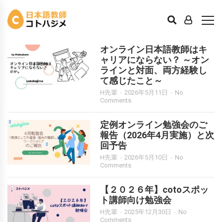
キャリアパス
オンライン日本語教師はキ
ャリアにならない？ ～オン
ラインと対面、両方経験し
て感じたこと～
H先輩
2026年5月11日
No
Comments
定例オンライン勉強会のご
報告（2026年4月実施）と次
回予告
H先輩
2026年5月10日
No
Comments
【２０２６年】cotoスポッ
ト講師向け勉強会
H先輩
2025年12月30日
No
Comments