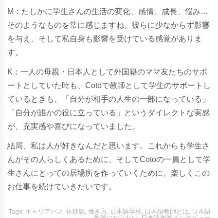
M：たしかに学生さんの生活の変化、感情、成長、悩み…
そのようなものを常に感じますね。彼らに少なからず影響
を与え、そして私自身も影響を受けている感覚がありま
す。
K：一人の母親・日本人として外国籍のママ友たちのサポ
ートとしていた時も、Cotoで教師として学生のサポートし
ているときも、「自分が相手の人生の一部になっている」
「自分が誰かの役に立っている」というダイレクトな実感
が、充実感や喜びになっていました。
結局、私は人が好きなんだと思います。これからも学生さ
んがその人らしくあるために、そしてCotoの一員として学
生さんにとっての居場所を作っていくために、楽しくこの
お仕事を続けていきたいです。
Tags:
キャリアパス
,
体験談
,
働き方
,
日本語学校
,
日本語教師とは
,
日本語
教師になりたい
,
日本語教師インタビュー