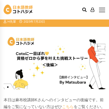
【インタビュー】Cotoに一目ぼれ
資
格ゼロから夢を叶えた挑戦ストーリー
H先輩
2025年7月23日
本日は麻布校講師Kさんへのインタビューの後編です。前
編をご覧になっていない方はぜひ
こちら
をご覧ください。