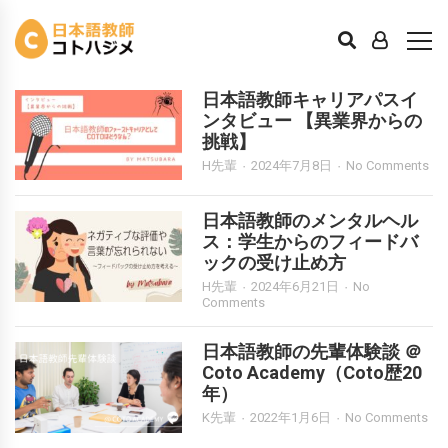
キャリアパス
日本語教師キャリアパスイ
ンタビュー 【異業界からの
挑戦】
H先輩
2024年7月8日
No Comments
日本語教師のメンタルヘル
ス：学生からのフィードバ
ックの受け止め方
H先輩
2024年6月21日
No
Comments
日本語教師の先輩体験談 ＠
Coto Academy（Coto歴20
年）
K先輩
2022年1月6日
No Comments