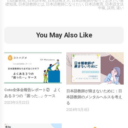
の語彙表現
,
日本語学校
,
日本語教え方
,
日本語教師が知っておきたい基
礎知識
,
日本語教師とは
,
日本語教師になりたい
,
日本語教育
,
日本語文法
中級
,
誤用
,
違い
You May Also Like
Coto全体会報告レポート② よく
日本語教師が病まないために：日
ある３つの「困った…」ケース
本語教師のメンタルヘルスを考え
2025年3月22日
る
2024年5月4日