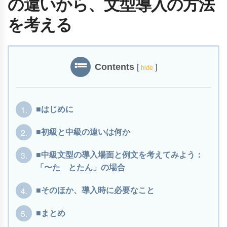
の違いから、文型導入の方法
を考える
Contents
[
]
hide
1.
■はじめに
2.
■初級と中級の違いは何か
3.
■中級文型の導入場面と例文を考えてみよう：
「〜た とたん」の場合
4.
■そのほか、導入時に必要なこと
5.
■まとめ