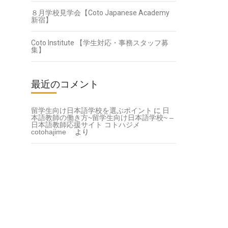
８月学校見学会【Coto Japanese Academy
新宿】
Coto Institute 【学生対応・事務スタッフ募
集】
最近のコメント
留学生向け日本語学校を選ぶポイント
に
日
本語教師の働き方~留学生向け日本語学校~ –
日本語教師応援サイト コトハジメ
cotohajime
より