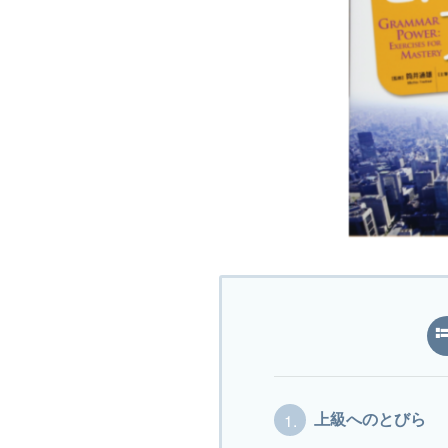
1.
上級へのとびら 