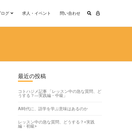
ブログ
求人・イベント
問い合わせ
最近の投稿
コトハジメ記事 「レッスン中の急な質問、ど
うする？―実践編・中級」
AI時代に、語学を学ぶ意味はあるのか
レッスン中の急な質問、どうする？<実践
編・初級>