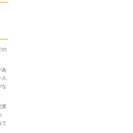
での
があ
い人
少な
充実
の
れて