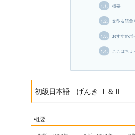
1.1.
概要
1.2.
文型＆語彙
1.3.
おすすめポ
1.4.
ここはちょ
初級日本語 げんき Ⅰ＆Ⅱ
概要