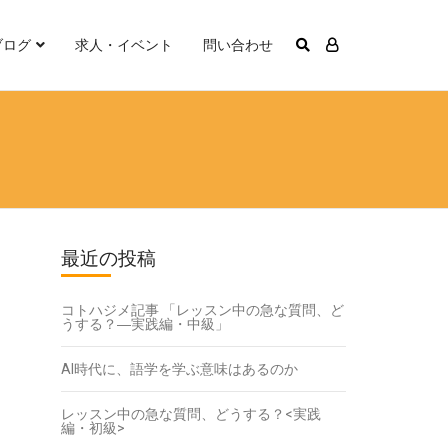
ブログ
求人・イベント
問い合わせ
最近の投稿
コトハジメ記事 「レッスン中の急な質問、ど
うする？―実践編・中級」
AI時代に、語学を学ぶ意味はあるのか
レッスン中の急な質問、どうする？<実践
編・初級>