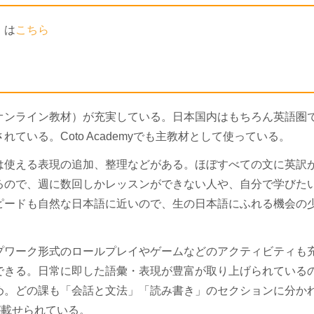
）は
こちら
オンライン教材）が充実している。日本国内はもちろん英語圏
いる。Coto Academyでも主教材として使っている。
は使える表現の追加、整理などがある。ほぼすべての文に英訳
るので、週に数回しかレッスンができない人や、自分で学びた
ピードも自然な日本語に近いので、生の日本語にふれる機会の
プワーク形式のロールプレイやゲームなどのアクティビティも
できる。日常に即した語彙・表現が豊富が取り上げられている
め。どの課も「会話と文法」「読み書き」のセクションに分か
が載せられている。