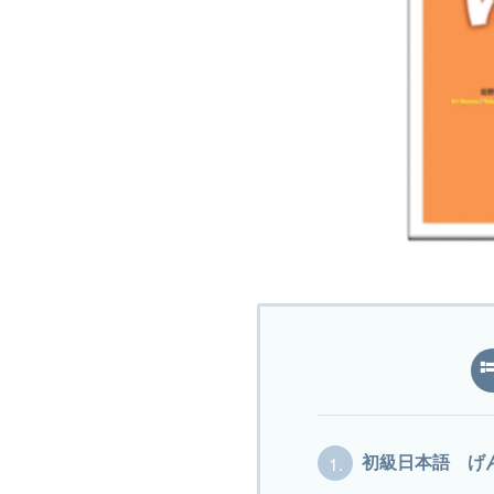
1.
初級日本語 げ