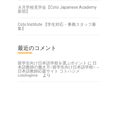
８月学校見学会【Coto Japanese Academy
新宿】
Coto Institute 【学生対応・事務スタッフ募
集】
最近のコメント
留学生向け日本語学校を選ぶポイント
に
日
本語教師の働き方~留学生向け日本語学校~ –
日本語教師応援サイト コトハジメ
cotohajime
より