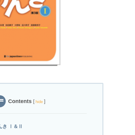
Contents
[
]
hide
んき Ⅰ＆Ⅱ