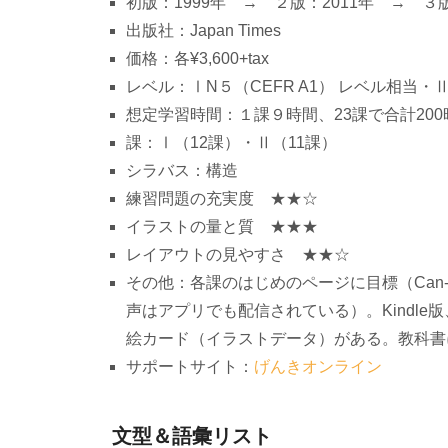
初版：1999年 → ２版：2011年 → ３版
出版社：Japan Times
価格：各¥3,600+tax
レベル：ⅠN５（CEFR A1） レベル相当・Ⅱ
想定学習時間：１課９時間、23課で合計200
課：Ⅰ（12課）・Ⅱ（11課）
シラバス：構造
練習問題の充実度 ★★☆
イラストの量と質 ★★★
レイアウトの見やすさ ★★☆
その他：各課のはじめのページに目標（Can
声はアプリでも配信されている）。Kindl
絵カード（イラストデータ）がある。教科書
サポートサイト：
げんきオンライン
文型＆語彙リスト