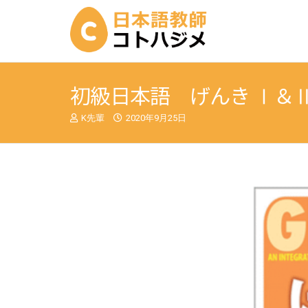
初級日本語 げんき Ⅰ＆
K先輩
2020年9月25日