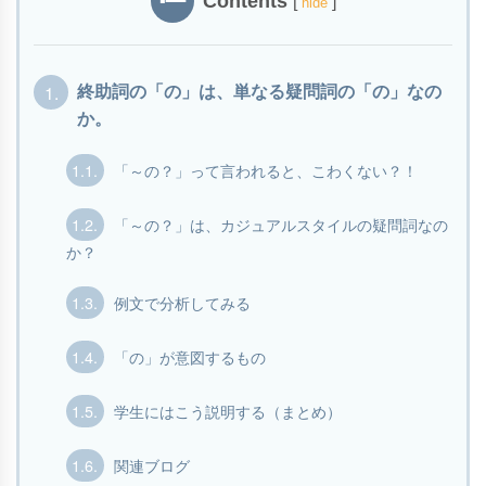
Contents
[
]
hide
1.
終助詞の「の」は、単なる疑問詞の「の」なの
か。
1.1.
「～の？」って言われると、こわくない？！
1.2.
「～の？」は、カジュアルスタイルの疑問詞なの
か？
1.3.
例文で分析してみる
1.4.
「の」が意図するもの
1.5.
学生にはこう説明する（まとめ）
1.6.
関連ブログ