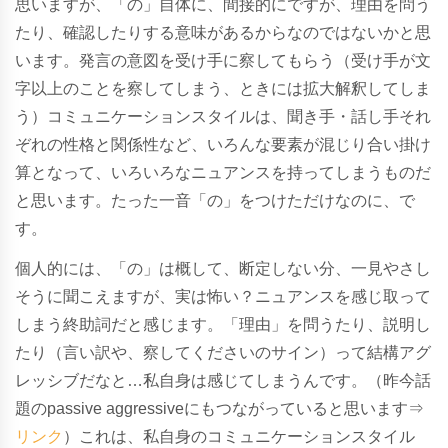
思いますが、「の」自体に、間接的にですが、理由を問う
たり、確認したりする意味があるからなのではないかと思
います。発言の意図を受け手に察してもらう（受け手が文
字以上のことを察してしまう、ときには拡大解釈してしま
う）コミュニケーションスタイルは、聞き手・話し手それ
ぞれの性格と関係性など、いろんな要素が混じり合い掛け
算となって、いろいろなニュアンスを持ってしまうものだ
と思います。たった一音「の」をつけただけなのに、で
す。
個人的には、「の」は概して、断定しない分、一見やさし
そうに聞こえますが、実は怖い？ニュアンスを感じ取って
しまう終助詞だと感じます。「理由」を問うたり、説明し
たり（言い訳や、察してくださいのサイン）って結構アグ
レッシブだなと…私自身は感じてしまうんです。（昨今話
題のpassive aggressiveにもつながっていると思います⇒
リンク
）これは、私自身のコミュニケーションスタイル