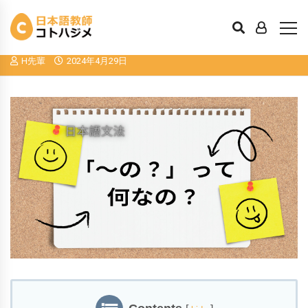
日本語文法：終助詞の「の」は、単なる
疑問詞の「の」なのか。
H先輩
2024年4月29日