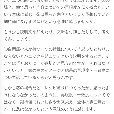
が、二つの間には何か違いがありそうな気がします。①の
場合、頭で思った内容についての
再現度
が低く残念だ、と
いう意味に感じ、②は思った内容というより予想していた
期待値
に及ばず残念だという意味に感じませんか。
もう少し説明文を加えたり、文脈を付加したりして、考え
てみましょう。
①自閉症の人が持つ一つの特性について「思った
とおりに
ならないとパニックを起こす」という説明をするとき、そ
こでは
「とおりに」
が適切だと思うのですが、それはなぜ
かというと、頭の中のイメージと結果の再現度・一致度に
ついて話しているからだと思うんです。
しかし②の場合だと「レシピ通りにつくったが、思った
よ
うに
ならなかった」のように、再現度・一致度についてで
はなく、
期待値
（おいしさや出来栄え、全体の雰囲気と
か）に及ばなかったという意味のように感じます。