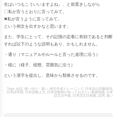
生はいつもこういいますよね」、と前置きしながら
〇私が言うとおりに言ってみて。
✖私が言うように言ってみて。
という例文を出すかなと思います。
また、学生にとって、その記憶の定着に有効であると判断
すれば以下のような説明もあり、かもしれません。
・通り（マニュアルやルールと言った道理に沿う）
・様に（様子、様態、雰囲気に沿う）
という漢字を提出し、意味から類推させるのです。
Tags:
会話
,
使い分け・違い
,
例文作成トレーニング
,
日本語の語彙表現
,
日本語学校
,
日本語教え方
,
日本語教師が知っておきたい基礎知識
,
日本
語文法中級
,
日本語文法初級
,
誤用
,
違い