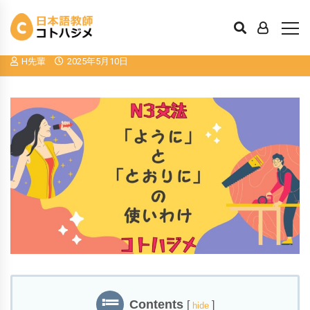
日本語中級文法：「とおりに」と「よう
に」はどう違う？
H先輩
2025年5月10日
Contents
[
]
hide