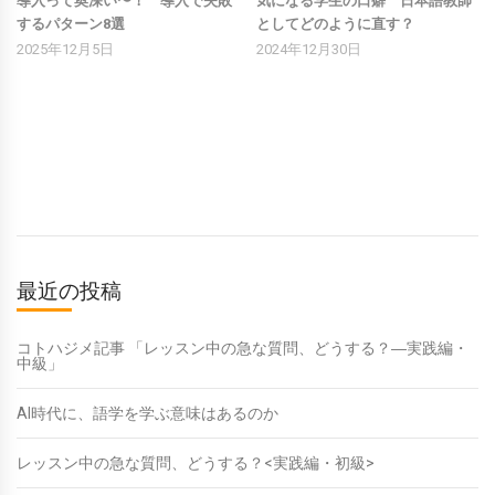
最近の投稿
コトハジメ記事 「レッスン中の急な質問、どうする？―実践編・
中級」
AI時代に、語学を学ぶ意味はあるのか
レッスン中の急な質問、どうする？<実践編・初級>
８月学校見学会【Coto Japanese Academy 新宿】
Coto Institute 【学生対応・事務スタッフ募集】