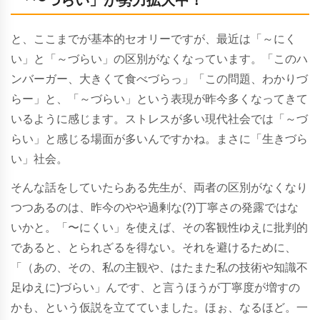
と、ここまでが基本的セオリーですが、最近は「～にく
い」と「～づらい」の区別がなくなっています。
「このハ
ンバーガー、大きくて食べづらっ」「この問題、わかりづ
らー」と、「～づらい」という表現が昨今多くなってきて
いるように感じます。ストレスが多い現代社会では「～づ
らい」と感じる場面が多いんですかね。まさに「生きづら
い」社会。
そんな話をしていたらある先生が、両者の区別がなくなり
つつあるのは、昨今のやや過剰な(?)丁寧さの発露ではな
いかと。「〜にくい」を使えば、その客観性ゆえに批判的
であると、とられざるを得ない。それを避けるために、
「（あの、その、私の主観や、はたまた私の技術や知識不
足ゆえに)づらい」んです、と言うほうが丁寧度が増すの
かも、という仮説を立てていました。ほぉ、なるほど。一