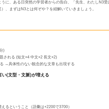
ように、ある日突然の学習者からの告白、「先生、わたしN3受
笑）、まずはN3とは何ぞや？を紐解いていきましょう。
分)
れる (短文×4 中文×2 長文×2)
増える →具体性のない観念的な文章も出現する
い(文型・文脈)が増える
るということ（語彙は+2200で3700）