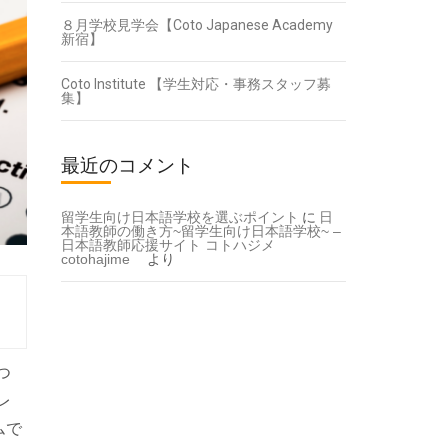
８月学校見学会【Coto Japanese Academy
新宿】
Coto Institute 【学生対応・事務スタッフ募
集】
最近のコメント
留学生向け日本語学校を選ぶポイント
に
日
本語教師の働き方~留学生向け日本語学校~ –
日本語教師応援サイト コトハジメ
cotohajime
より
つ
レ
ムで