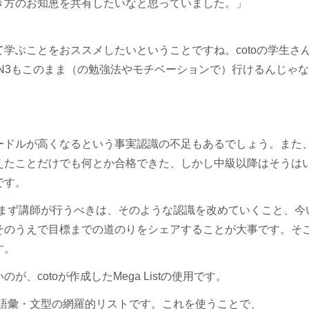
き方のお知恵を共有したいなと思っていました。」
学ぶことをおススメしたいということですね。cotoの学生さ
N3もこのまま（の勉強法やモチベーションで）行けるんじゃな
ードルが高くなるという事実認識の不足もあるでしょう。また
えたことだけでも何とか合格できた、しかし中級以降はそうは
です。
、まず講師が行うべきは、そのような認識を改めていくこと、今
そのうえで目標までの道のりをシェアすることが大事です。そ
す。
cotoが作成したMega Listの使用です。
漢字・語彙・文型の網羅的リストです。これを使うことで、