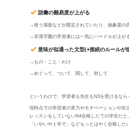
語彙の難易度が上がる
→使う場面などが限定されていたり、抽象度の高
→非漢字圏の学習者には一気にハードルが上が
意味が似通った文型(+接続のルールが
→もの・こと・わけ
→めぐって、ついて、関して、対して
というわけで、学習者も先生もN3を受けるな
現時点での学習者の実力やモチベーションや生
レッスンをしていないN4合格したての学生だと、
「いやいや１年で」などもっとはやく合格したい