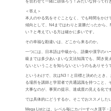
を合わせて一緒に頑張ろう！みたいな持って行
＜答え＞
本人のやる気をそぐことなく、でも時間をかけて
傾向として、N4まではわりと楽勝だったから、
い？と考えている方は確かに多いです。
その幸福な勘違いは、どこから来るのか。
一つには、日本語は中級から、語彙や漢字のハ
級までは多少あいまいな文法知識でも、聞き覚
ないということを知らないというのもありそう
というわけで、次はN3！と目標と決めたとき
る場所を講師と学習者で共通認識を持つこと、
大事なのが、
事実の提示、達成度の見える化
で
では具体的にどうするか。そこでおススメしたいのが、
Mega Listとは、レベル毎にカバーすべき