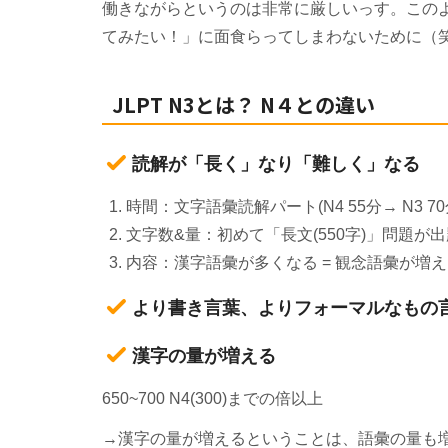
働きながらというのは非常に厳しいっす。この
てみたい！」に面食らってしまわないために（
JLPT N3とは？ N４との違い
読解が「長く」なり「難しく」なる
時間：文字語彙読解パート(N4 55分→ N3 70
文字数&量：初めて「長文(550字)」問題が出題さ
内容：漢字語彙が多くなる = 観念語彙が
より書き言葉、よりフォーマルなもの言
漢字の量が増える
650~700 N4(300)までの倍以上
→漢字の量が増えるということは、語彙の量も増え