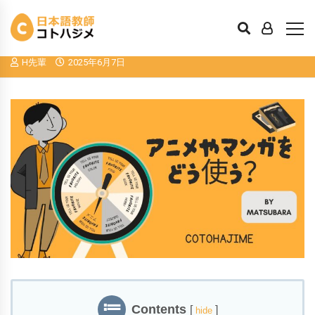
日本語クラスでの生教材の扱い方：アニ
メやマンガを使うメリット＆リスク
H先輩
2025年6月7日
Contents
[
]
hide