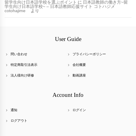
留学生向け日本語学校を選ぶポイント
に
日本語教師の働き方~留
学生向け日本語学校~ – 日本語教師応援サイト コトハジメ
cotohajime
より
User Guide
問い合わせ
プライバシーポリシー
特定商取引法表示
会社概要
法人様向け研修
動画講座
Account Info
通知
ログイン
ログアウト