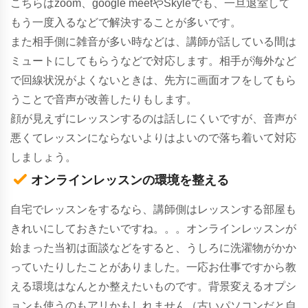
こちらはzoom、google meetやSkyleでも、一旦退室して
もう一度入るなどで解決することが多いです。
また相手側に雑音が多い時などは、講師が話している間は
ミュートにしてもらうなどで対応します。相手が海外など
で回線状況がよくないときは、先方に画面オフをしてもら
うことで音声が改善したりもします。
顔が見えずにレッスンするのは話しにくいですが、音声が
悪くてレッスンにならないよりはよいので落ち着いて対応
しましょう。
オンラインレッスンの環境を整える
自宅でレッスンをするなら、講師側はレッスンする部屋も
きれいにしておきたいですね。。。オンラインレッスンが
始まった当初は面談などをすると、うしろに洗濯物がかか
っていたりしたことがありました。一応お仕事ですから教
える環境はなんとか整えたいものです。背景変えるオプシ
ョンも使うのもアリかもしれません（古いパソコンだと自