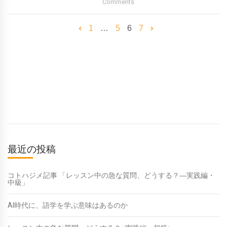
Comments
1
…
5
6
7
最近の投稿
コトハジメ記事 「レッスン中の急な質問、どうする？―実践編・
中級」
AI時代に、語学を学ぶ意味はあるのか