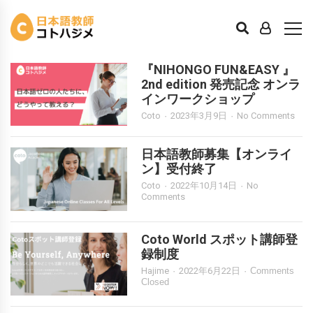
求人・イベント
『NIHONGO FUN&EASY 』
2nd edition 発売記念 オンラ
インワークショップ
Coto
2023年3月9日
No Comments
日本語教師募集【オンライ
ン】受付終了
Coto
2022年10月14日
No
Comments
Coto World スポット講師登
録制度
Hajime
2022年6月22日
Comments
Closed