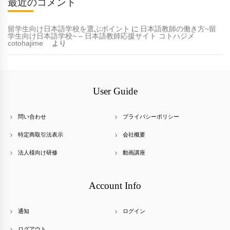
最近のコメント
留学生向け日本語学校を選ぶポイント
に
日本語教師の働き方~留
学生向け日本語学校~ – 日本語教師応援サイト コトハジメ
cotohajime
より
User Guide
問い合わせ
プライバシーポリシー
特定商取引法表示
会社概要
法人様向け研修
動画講座
Account Info
通知
ログイン
ログアウト