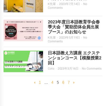
K先輩
2023年7月14日
No
Comments
2023年度日本語教育学会春
季大会「賛助団体会員出展
ブース」のお知らせ
K先輩
2023年5月19日
No
Comments
日本語教え方講座 エクステ
ンションコース【模擬授業2
回】
Coto
2023年3月16日
No Comments
1
…
4
5
6
7