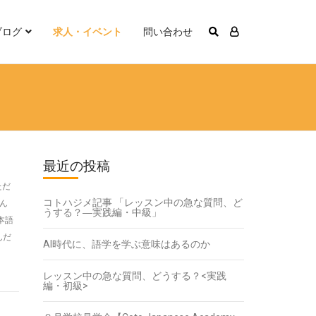
ブログ
求人・イベント
問い合わせ
最近の投稿
ただ
コトハジメ記事 「レッスン中の急な質問、ど
さん
うする？―実践編・中級」
本語
んだ
AI時代に、語学を学ぶ意味はあるのか
レッスン中の急な質問、どうする？<実践
編・初級>