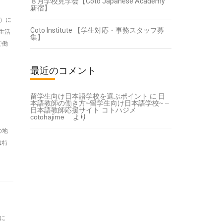
８月学校見学会【Coto Japanese Academy
新宿】
水）に
Coto Institute 【学生対応・事務スタッフ募
で生活
集】
で働
最近のコメント
留学生向け日本語学校を選ぶポイント
に
日
本語教師の働き方~留学生向け日本語学校~ –
日本語教師応援サイト コトハジメ
cotohajime
より
の地
は特
）に