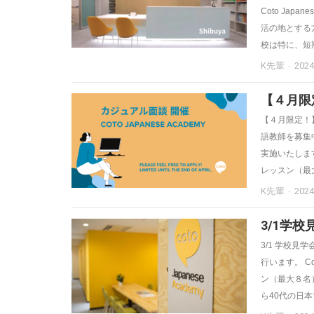
Coto Japa
活の地とする
校は特に、短期
K先輩
202
【４月限
【４月限定！】
語教師を募集
実施いたします
レッスン（最
K先輩
202
3/1学校見
3/1 学校見学会
行います。 C
ン（最大８名
ら40代の日本