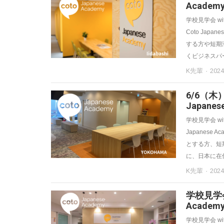
Acade
学校見学会 wit
Coto Japa
する方や短期
くビジネスパー
K先輩
202
6/6（木
Japane
学校見学会 wit
Japanese 
とする方、短
に、日本に在
K先輩
202
学校見学会 
Acade
学校見学会 wit