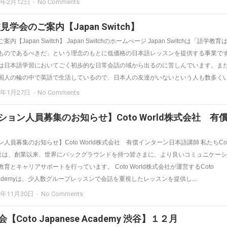
4年2月12日
No Comments
校見学会のご案内【Japan Switch】
内【Japan Switch】 Japan Switchのホームぺージ Japan Switchは「語学教育
ものであるべきだ」という理念のもとに低価格の日本語レッスンを提供する事業で
は日本語学習においてごく初歩的な日常会話の域から出るのに苦しんでいます。ま
国人の輪の中で英語で生活しているので、日本人の友達がいないという人も数多くいま
4年1月27日
No Comments
ション人員募集のお知らせ】Coto World株式会社 有
人員募集のお知らせ】Coto World株式会社 有償インターン日本語講師 私たちCot
会社は、創業以来、世界にバックグラウンドを持つ皆さまに、より良いコミュニケー
育とキャリアサポートを行っています。 Coto World株式会社が運営するCoto
e Academyは、少人数グループレッスンで会話を重視したレッスンを提供し...
3年11月30日
No Comments
Coto Japanese Academy 渋谷】１２月