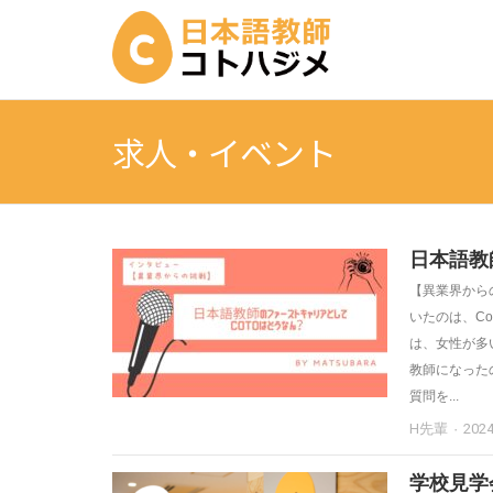
求人・イベント
日本語教
【異業界から
いたのは、Co
は、女性が多
教師になった
質問を...
H先輩
202
学校見学会 