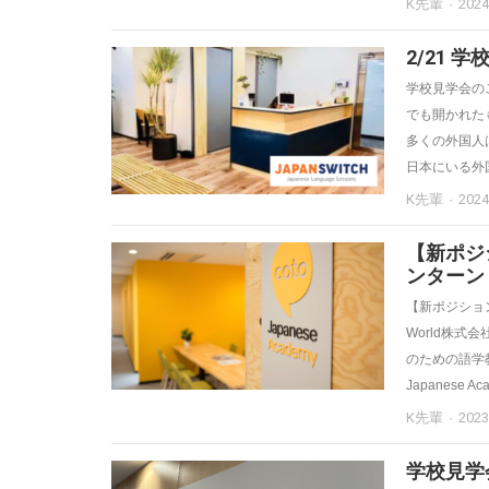
K先輩
202
2/21 学
学校見学会のご案
でも開かれた
多くの外国人
日本にいる外
K先輩
202
【新ポジ
ンターン
【新ポジション
World株式
のための語学教
Japanes
K先輩
202
学校見学会【