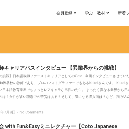
会員登録
学ぶ・教材
新着
師キャリアパスインタビュー 【異業界からの挑戦】
の挑戦】日本語教師ファーストキャリアとしてのCoto 今回インタビューさせてい
to渋谷校の教師であり、プロのフォトグラファーでもあるKokeiさんです。 Kokei
い日本語教育業界でちょっとレアキャラな男性の先生。 まったく異なる業界から日
のは？女性が多い職場での苦労はある？そして、気になる収入面は？など、踏み込
4年7月8日
No Comments
with Fun&Easyミニレクチャー【Coto Japanese