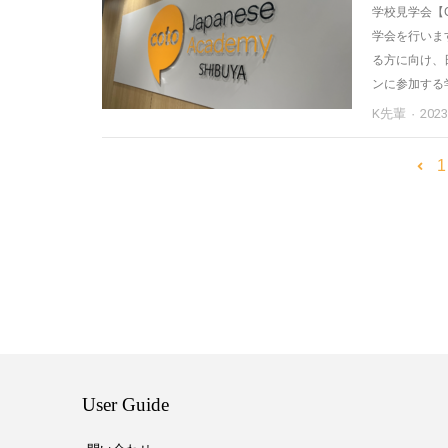
学校見学会【Cot
学会を行います
る方に向け、
ンに参加する
K先輩
202
1
User Guide