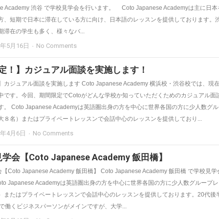
nese Academy 渋谷 で学校見学会を行います。 Coto Japanese Academyは主に日
方、短期で日本に滞在している方に向け、日本語のレッスンを提供しております。
滞在の学生も多く、様々なバ...
4年5月16日
No Comments
定！】カジュアル面談を実施します！
カジュアル面談を実施します Coto Japanese Academy 横浜校・渋谷校では、現
中です。今回、期間限定でCotoがどんな学校か知っていただくためのカジュアル面
。 Coto Japanese Academyは英語圏出身の方を中心に世界各国の方に少人数グ
大８名）またはプライベートレッスンで会話中心のレッスンを提供しており...
4年4月6日
No Comments
学会【Coto Japanese Academy 飯田橋】
【Coto Japanese Academy 飯田橋】 Coto Japanese Academy 飯田橋 で学校見
oto Japanese Academyは英語圏出身の方を中心に世界各国の方に少人数グループ
）またはプライベートレッスンで会話中心のレッスンを提供しております。20代後
で働くビジネスパーソンがメインですが、大学...