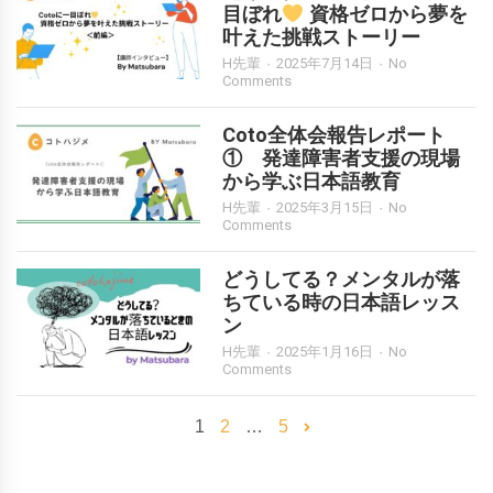
目ぼれ
資格ゼロから夢を
叶えた挑戦ストーリー
H先輩
2025年7月14日
No
Comments
Coto全体会報告レポート
① 発達障害者支援の現場
から学ぶ日本語教育
H先輩
2025年3月15日
No
Comments
どうしてる？メンタルが落
ちている時の日本語レッス
ン
H先輩
2025年1月16日
No
Comments
1
2
…
5