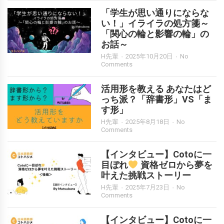
「学生が思い通りにならな
い！」イライラの処方箋～
「関心の輪と影響の輪」の
お話～
H先輩
2025年10月20日
No
Comments
活用形を教える あなたはど
っち派？「辞書形」VS「ま
す形」
H先輩
2025年8月18日
No
Comments
【インタビュー】Cotoに一
目ぼれ
資格ゼロから夢を
叶えた挑戦ストーリー
H先輩
2025年7月23日
No
Comments
【インタビュー】Cotoに一