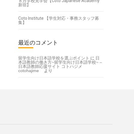
８月学校見学会【Coto Japanese Academy
新宿】
Coto Institute 【学生対応・事務スタッフ募
集】
最近のコメント
留学生向け日本語学校を選ぶポイント
に
日
本語教師の働き方~留学生向け日本語学校~ –
日本語教師応援サイト コトハジメ
cotohajime
より