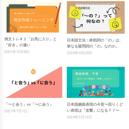
例文トレ＃１「お気に入り」と
日本語文法：終助詞の「の」は、
「好き」の違い
単なる疑問詞の「の」なのか。
2021年10月8日
2024年4月29日
「〜と会う」vs「〜に会う」
日本語婉曲表現の今昔〜回りくど
い表現は「攻撃」になる？？〜
2021年7月1日
2024年3月16日