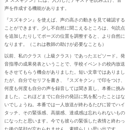
タ スズキクン』には、入力したテキストを読み上げ、音
声を作成する機能があります。
『スズキクン』を使えば、声の高さの動きを見て確認する
ことができます。少し不自然に聞こえるところは、句読点
を追加したりしてポーズの位置を調整すると、より自然に
なります。（これは教師の助けが必要なことも）
以前、私のクラス（上級クラス）であったエピソード。発
音指導の成果発表ということで、学校イベントの校内放送
をさせてもらう機会がありました。短い文章ではありまし
たが、自分でセリフを書き、『
スズキクン』で印をつけ、
何度も何度も自分の声を録音しては聞き直し、本番に挑み
ました。これほどまでに自分の発話に気を配ったことはな
いでしょうね。本番では一人放送が終わるたびに皆でハイ
タッチ、その緊張感、高揚感、達成感は忘れられないもの
になったと思います。今でも彼らの緊張した表情と終わっ
た後の笑顔が忘れられません。素晴らしい思い出です。