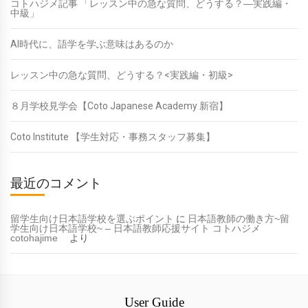
コトハジメ記事 「レッスン中の急な質問、どうする？―実践編・
中級」
AI時代に、語学を学ぶ意味はあるのか
レッスン中の急な質問、どうする？<実践編・初級>
８月学校見学会【Coto Japanese Academy 新宿】
Coto Institute 【学生対応・事務スタッフ募集】
最近のコメント
留学生向け日本語学校を選ぶポイント
に
日本語教師の働き方~留
学生向け日本語学校~ – 日本語教師応援サイト コトハジメ
cotohajime
より
User Guide