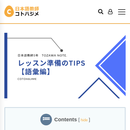
日本語クラス準備のコツ：語彙編
K先輩
2024年2月17日
Contents
[
]
hide