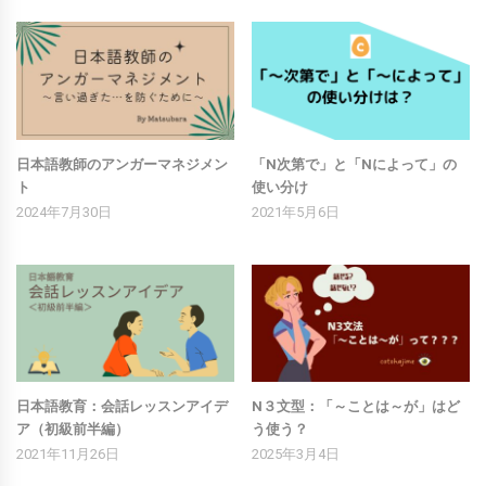
日本語教師のアンガーマネジメン
「N次第で」と「Nによって」の
ト
使い分け
2024年7月30日
2021年5月6日
日本語教育：会話レッスンアイデ
N３文型：「～ことは～が」はど
ア（初級前半編）
う使う？
2021年11月26日
2025年3月4日