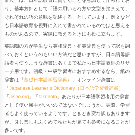
辞典」
は、日本語教育に資することを意識して作られてお
り、基本方針として「語の用いられ方や文型を踏まえて、
それぞれの語の意味を記述する」としています。例文など
も日本語教育を視野に入れて書かれているのではと思える
ものがあるので、実際に教えるときにも役に立ちます。
英語圏の方が学生なら英和辞典・和英辞典を使って訳を調
べておくというのもいい方法だと思いますが、日本語母語
話者も使うような辞書はあくまで私たち日本語教師のリサ
ーチ用です。初級・中級学習者におすすめするなら、紙の
辞書は『
基礎日本語学習辞典
』、オンライン辞書は
「
Japanese Learner’s Dictionary（日本語学習者辞書）
」
「
Jisho.org
」「
takonoto
」あたりが
日本語学習者用の辞書
として使い勝手がいいのではないでしょうか
。実際、学習
者もよく使っているようです。ときどき変な訳もあります
が、良し悪しもふくめて私たちが見ても参考になることが
多いです。