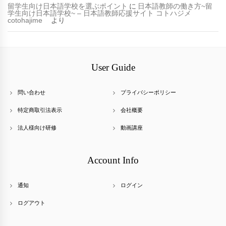
留学生向け日本語学校を選ぶポイント
に
日本語教師の働き方~留
学生向け日本語学校~ – 日本語教師応援サイト コトハジメ
cotohajime
より
User Guide
問い合わせ
プライバシーポリシー
特定商取引法表示
会社概要
法人様向け研修
動画講座
Account Info
通知
ログイン
ログアウト