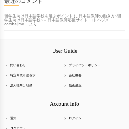
最近のコメント
留学生向け日本語学校を選ぶポイント
に
日本語教師の働き方~留
学生向け日本語学校~ – 日本語教師応援サイト コトハジメ
cotohajime
より
User Guide
問い合わせ
プライバシーポリシー
特定商取引法表示
会社概要
法人様向け研修
動画講座
Account Info
通知
ログイン
ログアウト