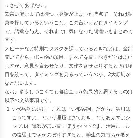
ュさせてあげたい。
②言い淀むまでは待つ→発話が止まった時点で、それは語
彙を探しているということ。この言いよどむタイミング
で、語彙を与え、
それまでに気になった間違いもまとめて
直す。
スピーチなど特別なタスクを課しているときなどは、
全部
聞いてから、①～⑨の項目、
すべてを直すべきだとは思い
ますが、意見を言わせたり、
文作をさせたりするときは項
目を絞って、
タイミングを見るっていうのが、2大原則か
なと思います。
なお、多少しつこくても都度直しが効果的と思えるものは
以下の文法事項です。
い形容詞の活用：これは「い形容詞」だから、活用は
こうですよ、という理屈はさておき、とりあえずはシ
ンプルに講師が言い直すほうがいいです。活用ルール
の復習までさかのぼりすぎると、学生の気持ちが萎え