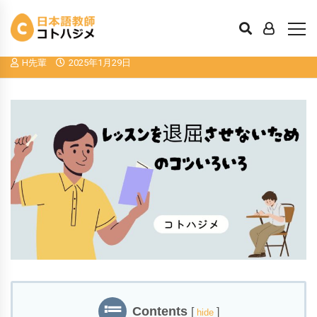
レッスンを退屈させないためのコツいろ
いろ
H先輩
2025年1月29日
Contents
[
]
hide