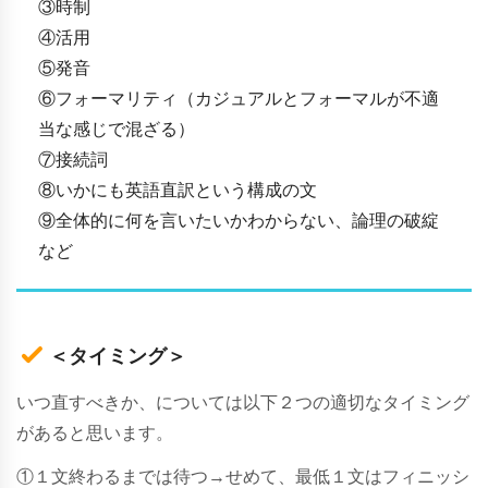
③時制
④活用
⑤発音
⑥フォーマリティ（
カジュアルとフォーマルが不適
当な感じで混ざる）
⑦接続詞
⑧いかにも英語直訳という構成の文
⑨全体的に何を言いたいかわからない、論理の破綻
など
＜タイミング＞
いつ直すべきか、については以下２つの適切なタイミング
があると思います。
①１文終わるまでは待つ→せめて、
最低１文はフィニッシ