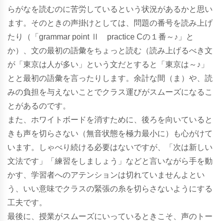
らがなを読むのに苦労しているという状況があるかと思い
ます。そのときの声掛けとしては、問題の番号を読み上げ
たり（「grammar point Ⅱ practice Cの１番～♪」と
か）、文の最初の語彙をちょっと読む（読み上げるべき文
が「東京は人が多い」という文だとすると「東京は～♪」
とと最初の語彙を言ったりします。余計な間（ま）や、読
みの負担を与えないことでクラス運びがスムーズになるこ
とがあるのです。
また、ホワイトボードを消すために、後ろを向いていると
きも声を切らさない（無音状態を極力最小に）も心がけて
います。しゃべり続ける必要はないですが、「次は新しい
文法です」「練習をしましょう」などと言いながら手を動
かす、学習者へのアテンションは切れていませんよとい
う、いい意味でクラスの緊張の糸を切らさないようにする
工夫です。
最後に、授業がスムーズにいっているときこそ、声のトー