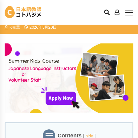
サマーキッズコース日本語講師募集（期
間：2026/6/15～8/21）【終了】
K先輩
2026年5月20日
Contents
[
]
hide