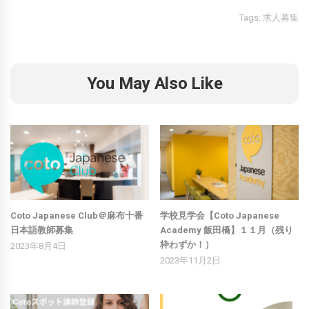
Tags:
求人募集
You May Also Like
Coto Japanese Club＠麻布十番
学校見学会【Coto Japanese
日本語教師募集
Academy 飯田橋】１１月（残り
枠わずか！）
2023年8月4日
2023年11月2日