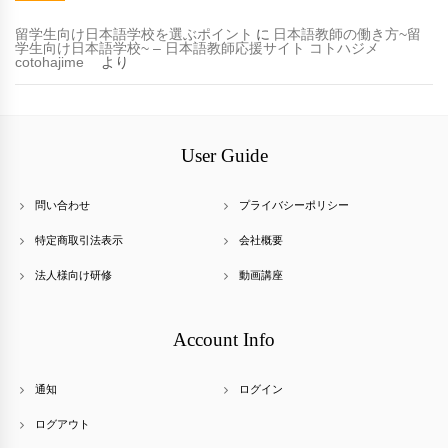
留学生向け日本語学校を選ぶポイント
に
日本語教師の働き方~留
学生向け日本語学校~ – 日本語教師応援サイト コトハジメ
cotohajime
より
User Guide
問い合わせ
プライバシーポリシー
特定商取引法表示
会社概要
法人様向け研修
動画講座
Account Info
通知
ログイン
ログアウト