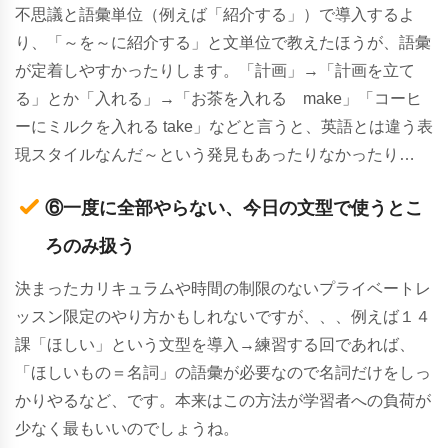
不思議と語彙単位（例えば「紹介する」）で導入するよ
り、「～を～に紹介する」と文単位で教えたほうが、語彙
が定着しやすかったりします。「計画」→「計画を立て
る」とか「入れる」→「お茶を入れる make」「コーヒ
ーにミルクを入れる take」などと言うと、英語とは違う表
現スタイルなんだ～という発見もあったりなかったり…
⑥一度に全部やらない、今日の文型で使うとこ
ろのみ扱う
決まったカリキュラムや時間の制限のないプライベートレ
ッスン限定のやり方かもしれないですが、、、例えば１４
課「ほしい」という文型を導入→練習する回であれば、
「ほしいもの＝名詞」の語彙が必要なので名詞だけをしっ
かりやるなど、です。本来はこの方法が学習者への負荷が
少なく最もいいのでしょうね。