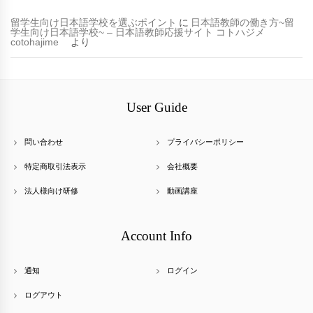
留学生向け日本語学校を選ぶポイント
に
日本語教師の働き方~留
学生向け日本語学校~ – 日本語教師応援サイト コトハジメ
cotohajime
より
User Guide
問い合わせ
プライバシーポリシー
特定商取引法表示
会社概要
法人様向け研修
動画講座
Account Info
通知
ログイン
ログアウト