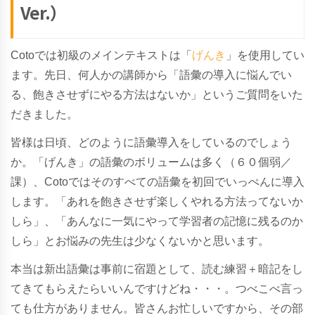
Ver.）
Cotoでは初級のメインテキストは「
げんき
」を使用してい
ます。先日、何人かの講師から「語彙の導入に悩んでい
る、飽きさせずにやる方法はないか」というご質問をいた
だきました。
皆様は日頃、どのように語彙導入をしているのでしょう
か。「げんき」の語彙のボリュームは多く（６０個弱／
課）、Cotoではそのすべての語彙を初回でいっぺんに導入
します。「あれを飽きさせず楽しくやれる方法ってないか
しら」、「あんなに一気にやって学習者の記憶に残るのか
しら」とお悩みの先生は少なくないかと思います。
本当は新出語彙は事前に宿題として、読む練習＋暗記をし
てきてもらえたらいいんですけどね・・・。つべこべ言っ
ても仕方がありません。皆さんお忙しいですから、その部