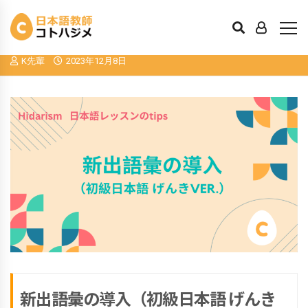
新出語彙の導入（「初級日本語 げんき」
編）
K先輩
2023年12月8日
新出語彙の導入（初級日本語 げんき