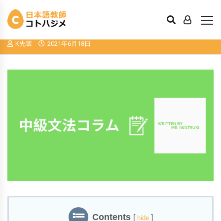
中級文法コラム９．わけがわからなくな
りそう！？「わけ」シリーズ
K先輩
2021年6月18日
Contents
[
]
hide