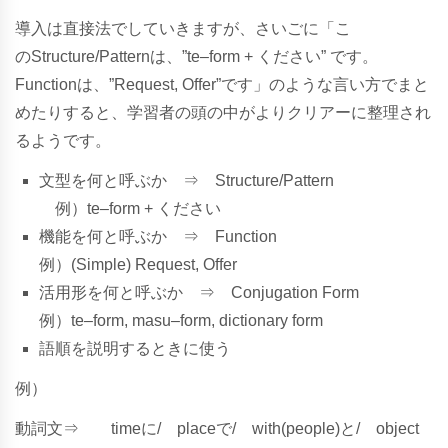
導入は直接法でしていきますが、さいごに「こ
の
S
t
r
u
c
t
u
r
e
/
P
a
t
t
e
r
nは、”
t
e
–
f
o
r
m
+
く
だ
さ
い” です。
Functionは、”Request, Offer”です」のような言い方でまと
めたりすると、学習者の頭の中がよりクリアーに整理され
るようです。
文
型
を
何
と
呼
ぶ
か
⇒
S
t
r
u
c
t
u
r
e
/
P
a
t
t
e
r
n
例
）
t
e
–
f
o
r
m
+
く
だ
さ
い
機
能
を
何
と
呼
ぶ
か
⇒
F
u
n
c
t
i
o
n
例
）
(
S
i
m
p
l
e
)
R
e
q
u
e
s
t
,
O
f
f
e
r
活
用
形
を
何
と
呼
ぶ
か
⇒
C
o
n
j
u
g
a
t
i
o
n
F
o
r
m
例
）
t
e
–
f
o
r
m
,
m
a
s
u
–
f
o
r
m
,
d
i
c
t
i
o
n
a
r
y
f
o
r
m
語
順
を
説
明
す
る
と
き
に
使
う
例
）
動
詞
文
⇒
t
i
m
e
に
/
p
l
a
c
e
で
/
w
i
t
h
(
p
e
o
p
l
e
)
と
/
o
b
j
e
c
t