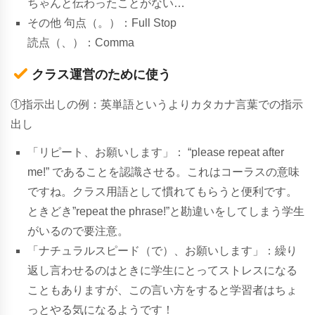
ちゃんと伝わったことがない…
そ
の
他
句
点
（
。
）：
F
u
l
l
S
t
o
p
読
点
（
、
）：
C
o
m
ma
クラス運営のために使う
①
指
示
出
しの例：英単語というよりカタカナ言葉での指示
出し
「リ
ピ
ー
ト
、
お
願
い
し
ま
す」：
“please repeat after
me!” であることを認識させる。これはコーラスの意味
ですね。クラス用語として慣れてもらうと便利です。
ときどき”repeat the phrase!”と勘違いをしてしまう学生
がいるので要注意。
「ナ
チ
ュ
ラ
ル
ス
ピ
ー
ド
（
で
）
、
お
願
い
し
ま
す」：繰り
返し言わせるのはときに学生にとってストレスになる
こともありますが、この言い方をすると学習者はちょ
っとやる気になるようです！