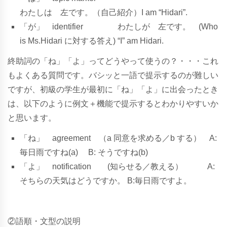
わ
た
し
は
左
で
す
。
（
自
己
紹
介
）
I
a
m
“H
i
d
a
r
i”
.
「
が」
i
d
e
n
t
i
f
i
e
r
わ
た
し
が
左
で
す
。
(
W
h
o
i
s
Ms.Hidari
に
対
す
る
答
え
)
“
I”
a
m
H
i
d
a
r
i
.
終助詞の「ね」「よ」ってどうやって使うの？・・・これ
もよくある質問です。バシッと一語で提示するのが難しい
ですが、初級の学生が最初に「ね」「よ」に出会ったとき
は、以下のように例文＋機能で提示するとわかりやすいか
と思います。
「
ね」
a
g
r
e
e
m
e
n
t
（
a
同
意
を
求
め
る
／
b
す
る
）
A
:
毎
日
雨
で
す
ね
(
a
)
B
:
そ
う
で
す
ね
(
b
)
「
よ」
n
o
t
i
f
i
c
a
t
i
o
n
(
知
ら
せ
る
／
教
え
る
）
A
:
そ
ち
ら
の
天
気
は
ど
う
で
す
か
。
B
:
毎
日
雨
で
す
よ
。
②語順・文型の説明