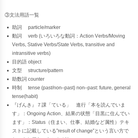
③文法用語一覧
助
詞
p
a
r
t
i
c
l
e
/
m
a
r
k
e
r
動
詞
v
e
r
b
(いろいろな動詞：
A
c
t
i
o
n
V
e
r
bs/
M
o
v
i
n
g
V
e
r
bs, Stative Verbs/State Verbs, transitive and
intransitive verbs
)
目
的
語
o
b
j
e
c
t
文
型
s
t
r
u
c
t
u
r
e
/
p
a
t
t
e
r
n
助
数
詞
c
o
u
n
t
e
r
時
制
t
e
n
s
e
(
p
a
s
t
/
n
o
n
–
p
a
s
t
)
n
o
n
–
p
a
s
t
:
f
u
t
u
r
e
,
g
e
n
e
r
a
l
t
e
n
s
e
(
h
a
b
i
t
)
『げ
ん
き』
７
課
「
て
い
る
」
進
行「本を読んでいま
す」
：
O
n
g
o
i
n
g
A
c
t
i
o
n、
結
果
の
状
態「目黒に住んでい
ます」
：
S
t
a
t
u
s
（
住
ま
い
、
仕
事
、
結
婚
な
ど
属
性
）テキ
ストに記載している”result of change”という言い方で