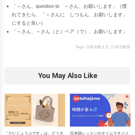
「～
さ
ん
、
q
u
e
s
t
i
o
n
t
o
～
さ
ん
、
お
願
い
し
ま
す」
（慣
れてきたら、「
～
さ
ん
に
し
つ
も
ん
、
お
願
い
し
ま
す」
にすると良い
）
「～
さ
ん
、
～
さ
ん
（
と
）
ペ
ア
（
で
）
、
お
願
い
し
ま
す」
Tags:
日本語教え方
,
日本語教育
You May Also Like
「だいじょうぶです」は、どう大
日本語レッスンのタイムマネジメ