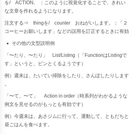
を
/
A
C
T
I
O
N
.
：このように視覚化することで、きれい
な文章を作れるようになります。
注
文
す
る
⇒
t
h
i
n
g
を
/
c
o
u
n
t
e
r
お
ね
が
い
し
ま
す
。：「２
コーヒーお願いします」などの誤用を訂正するときに有効
そ
の
他
の
文
型
説
明
例
「〜
た
り
、〜
た
り」
L
i
s
t
/
L
i
s
t
i
n
g（「
FunctionはListingで
す」というと、ピンとくるようです）
例
）
週
末
は
、
た
い
て
い
掃
除
を
し
た
り
、
さ
ん
ぽ
し
た
り
し
ま
す
。
「〜て
、〜
て」
A
c
t
i
o
n
i
n
o
r
d
e
r（時系列がわかるような
例文を見せるのがもっとも有効です）
例
）
今
週
末
は
、
あ
さ
ジ
ム
に
行
っ
て
、
運
動
し
て
、
と
も
だ
ち
と
昼
ご
は
ん
を
食
べ
ま
す
。