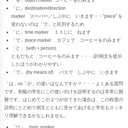
「
を」
o
b
j
e
c
t
m
a
r
k
e
r
コ
ー
ヒ
ー
を
の
み
ま
す
「
に」
d
e
s
t
i
n
a
t
i
o
n
/
d
i
r
e
c
t
i
o
n
m
a
r
k
e
r
ス
ー
パ
ー
／
し
ぶ
や
に
い
き
ま
す・・”place” を
使わないのは「で」と区別するため
「
に」
t
i
m
e
m
a
r
k
e
r
１
１
じ
に
ね
ま
す
「
で」
p
l
a
c
e
m
a
r
k
e
r
カ
フ
ェ
で
コ
ー
ヒ
ー
を
の
み
ま
す
「
と」
(
w
i
t
h
+
p
e
r
s
o
n
)
と
も
だ
ち
と
コ
ー
ヒ
ー
を
の
み
ま
す・・・訳/例文を提示
したほうがわかりやすい
「
で」
(
b
y
m
e
a
n
s
o
f
)
バ
ス
で
し
ぶ
や
に
い
き
ま
す
「は」vs「が」の違いはなんですか？・・・よくある質問
です。初級の学生にこの使い分けを説明するのは非常に困
難です。はじめてこの２つが出てきた場合は、この程度の
説明にとどめて例文とともに見せてあげると学生もスッキ
リ理解できるかもしれません。
「
は」
t
o
p
i
c
m
a
r
k
e
r