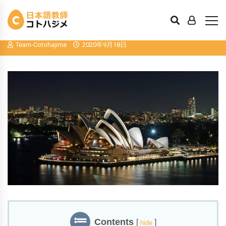
日本語教師の先輩体験談～オーストラリ
アで日本語を教える～
Team-Cotohajime
2020年9月18日
Contents
[
]
hide