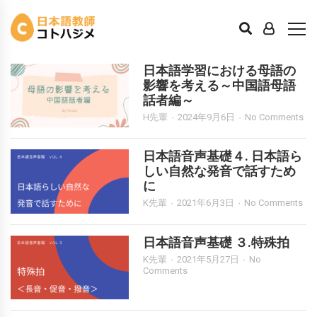
音声
日本語学習における母語の
影響を考える～中国語母語
話者編～
H先輩
2024年9月6日
No Comments
日本語音声基礎４. 日本語ら
しい自然な発音で話すため
に
K先輩
2021年6月3日
No Comments
日本語音声基礎 ３.特殊拍
K先輩
2021年5月27日
No
Comments