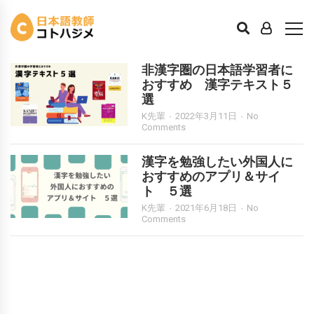
漢字学習
非漢字圏の日本語学習者に
おすすめ 漢字テキスト５
選
K先輩
2022年3月11日
No
Comments
漢字を勉強したい外国人に
おすすめのアプリ＆サイ
ト ５選
K先輩
2021年6月18日
No
Comments