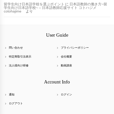
留学生向け日本語学校を選ぶポイント
に
日本語教師の働き方~留
学生向け日本語学校~ – 日本語教師応援サイト コトハジメ
cotohajime
より
User Guide
問い合わせ
プライバシーポリシー
特定商取引法表示
会社概要
法人様向け研修
動画講座
Account Info
通知
ログイン
ログアウト