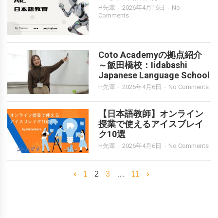
H先輩
2026年4月16日
No
Comments
Coto Academyの拠点紹介
～飯田橋校：Iidabashi
Japanese Language School
H先輩
2026年4月6日
No Comments
【日本語教師】オンライン
授業で使えるアイスブレイ
ク10選
H先輩
2026年4月6日
No Comments
1
2
3
…
11