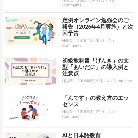
H先輩
2026年5月11日
No
Comments
定例オンライン勉強会のご
報告（2026年4月実施）と次
回予告
H先輩
2026年5月10日
No
Comments
初級教科書「げんき」の文
型「あいだに」の導入例と
注意点
H先輩
2026年5月5日
No Comments
「んです」の教え方のエッ
センス
H先輩
2026年4月29日
No
Comments
AIと日本語教育