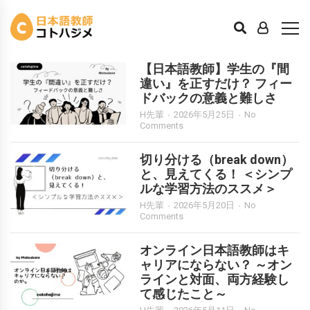
体験談
【日本語教師】学生の『間
違い』を正すだけ？ フィー
ドバックの意義と難しさ
H先輩
2026年5月25日
No
Comments
切り分ける（break down）
と、見えてくる！ ＜シンプ
ルな学習方法のススメ＞
H先輩
2026年5月20日
No
Comments
オンライン日本語教師はキ
ャリアにならない？ ～オン
ラインと対面、両方経験し
て感じたこと～