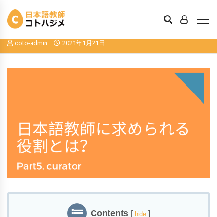
日本語教師に求められる役割とは？パー
ト５
coto-admin
2021年1月21日
Contents
[
]
hide