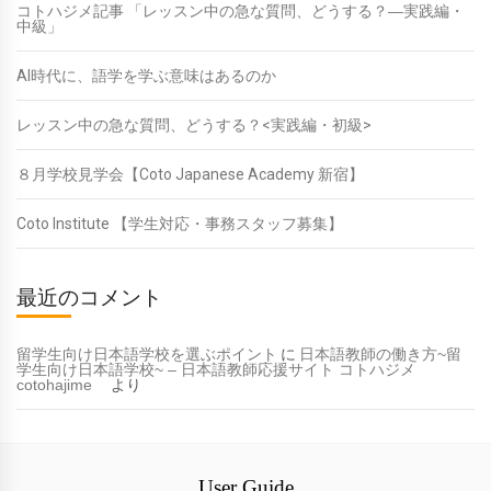
コトハジメ記事 「レッスン中の急な質問、どうする？―実践編・
中級」
AI時代に、語学を学ぶ意味はあるのか
レッスン中の急な質問、どうする？<実践編・初級>
８月学校見学会【Coto Japanese Academy 新宿】
Coto Institute 【学生対応・事務スタッフ募集】
最近のコメント
留学生向け日本語学校を選ぶポイント
に
日本語教師の働き方~留
学生向け日本語学校~ – 日本語教師応援サイト コトハジメ
cotohajime
より
User Guide