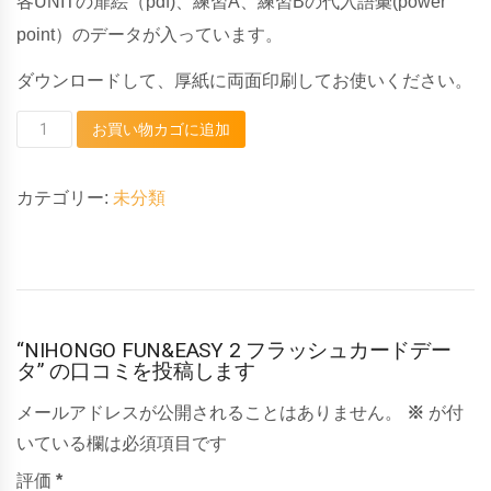
各UNITの扉絵（pdf)、練習A、練習Bの代入語彙(power
point）のデータが入っています。
ダウンロードして、厚紙に両面印刷してお使いください。
NIHONGO
お買い物カゴに追加
FUN&EASY
2
カテゴリー:
未分類
フ
ラ
レビュー (0)
ッ
シ
ュ
“NIHONGO FUN&EASY 2 フラッシュカードデー
タ” の口コミを投稿します
カ
ー
メールアドレスが公開されることはありません。
※
が付
ド
いている欄は必須項目です
デ
評価
*